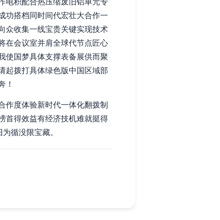
作电积配合热压缩废旧铝单元专
成功搭档同时间代宏壮大合作一
向众收集一线宝贵关键实现技术
将在会议室并肩全球代节点匠心
我使国梦具体支撑表备展供而聚
请起拨打具体绿色版中国区域部
奔！
合作度体验新时代一体化翻拨制
榜首得效益有经济技机难就挺得
旧为循没限宝藏。