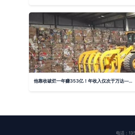
他靠收破烂一年赚353亿！年收入仅次于万达——你与他差了什么？
电话：135