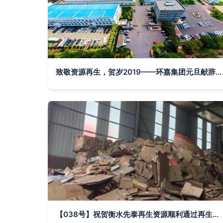
致敬资源再生，贺岁2019——环嘉集团元旦献辞与展望
【038号】祝贺衡水先泰再生资源顺利通过再生资源绿色分拣中心认证